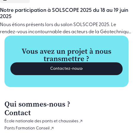
Notre participation à SOLSCOPE 2025 du 18 au 19 juin
2025
Nous étions présents lors du salon SOLSCOPE 2025. Le
rendez-vous incontournable des acteurs de la Géotechnique,
du forage et des fondations spéciales. Une rencontre
incontournable qui nous a permis de présenter notre offre de
Vous avez un projet à nous
formations : Nouveautés et Best, ainsi que les nombreux livres
transmettre ?
que nous avons édités sur ces domaines, depuis les
intemporels de François … Continued
Contactez-nous
Qui sommes-nous ?
Contact
École nationale des ponts et chaussées
Ponts Formation Conseil