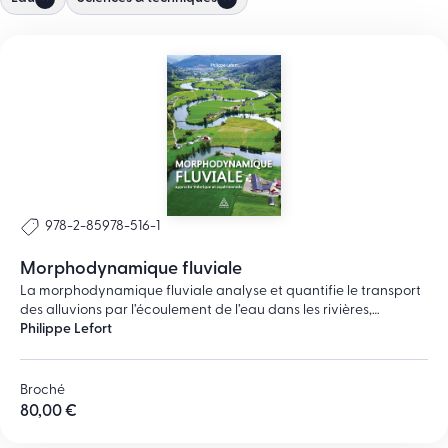
978-2-85978-516-1
Morphodynamique fluviale
La morphodynamique fluviale analyse et quantifie le transport
des alluvions par l’écoulement de l’eau dans les rivières,
explique les processus d’érosion et de sédimentation et les
Philippe Lefort
formes des lits alluviaux qui en résultent.Elle doit donc d’abord
décrire les variables explicatives et les différentes formes
rencontrées dans les rivières (chapitre 1).C’est avant tout une
Broché
science expérimentale ; les méthodes de mesure et
80,00 €
d’observation du terrain sont décrites et discutées (chapitre
2).Les lois physiques de la mécanique des fluides (chapitre 3)