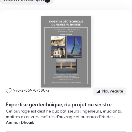
978-2-85978-580-2
Nouveauté
Expertise géotechnique, du projet au sinistre
Cet ouvrage est destiné aux bâtisseurs : ingénieurs, étudiants,
maîtres d’œuvres, maîtres d’ouvrage et bureaux d’études
techniques, ainsi qu’aux experts de justice, assureurs, avocats et
Ammar Dhouib
juges de tribunaux. Il présente et analyse, en guise de