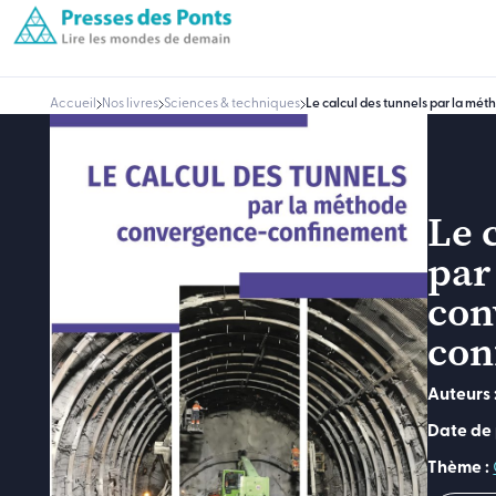
Accueil
Nos livres
Sciences & techniques
Le calcul des tunnels par la m
Le 
par
con
con
Auteurs 
Date de 
Thème :