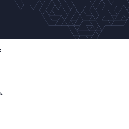
t
r
s
la