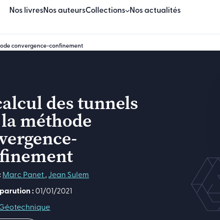
Nos livres
Nos auteurs
Collections
Nos actualités
éthode convergence-confinement
Beaux Livres
Essais
calcul des tunnels
Sciences & techniques
 la méthode
Sciences humaines & sociales
vergence-
Manuels
finement
Logiciels
:
Marc Panet
,
Jean Sulem
parution :
01/01/2021
Géotechnique