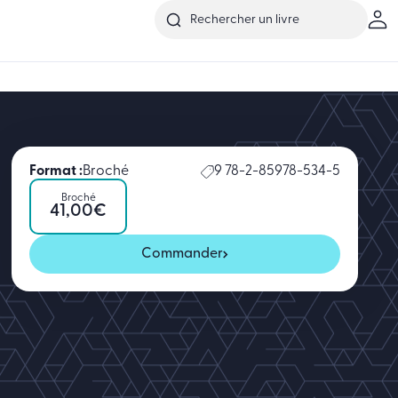
Format :
Broché
9 78-2-85978-534-5
Broché
41,00
€
Commander