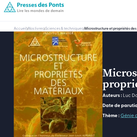
Accueil
Nos livres
Sciences & techniques
Microstructure et propriétés de
Micros
propri
Auteurs :
Luc D
Date de parutio
Thème :
Génie c