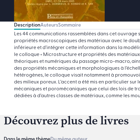
Description
Auteurs
Sommaire
Les 44 communications rassemblées dans cet ouvrage s’e
propriétés macroscopiques des matériaux avec le double
inférieure et d’intégrer cette information dans la
modéli
le colloque « Microstructure et propriétés des matériaux ».
théoriques et numériques du passage micro-macro, ainsi
des propriétés mécaniques et morphologiques à l’échelle
hétérogènes, le colloque visait notamment à promouvoir
des
milieux poreux
. L’accent a été mis en particulier sur 
mécaniques et poromécaniques que celui des lois de tra
dédiées à d’autres classes de matériaux, comme les mous
Découvrez plus de livres
Dans le même thème
Du même auteur