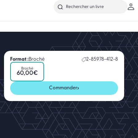
Format :
Broché
2-85978-412-8
Broché
60,00
€
Commander