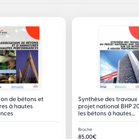
ion de bétons et
Synthèse des travaux
res à hautes
projet national BHP 2
ances
les bétons à hautes
performances
Broché
85,00
€