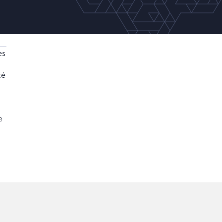
es
xé
e