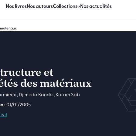
Nos livres
Nos auteurs
Collections
Nos actualités
s matériaux
Beaux Livres
Essais
Sciences & techniques
tructure et
Sciences humaines & sociales
étés des matériaux
Manuels
ormieux
,
Djimedo Kondo
,
Karam Sab
Logiciels
n :
01/01/2005
ivil