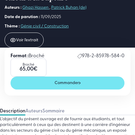
Auteurs :
Ghazi Hassen
,
Patrick Buhan (de)
Date de parution :
11/09/2025
Thème :
Génie civil / Construction
Voir l'extrait
Format :
Broché
978-2-85978-584-0
Broché
65,00
€
Commander
Description
Auteurs
Sommaire
L’objectif du présent ouvrage est de fournir aux étudiants, et tout
particulièrement à ceux qui des destinent à une carrière d'ingénieur
dans les secteurs du génie civil ou du génie mécanique, un exposé