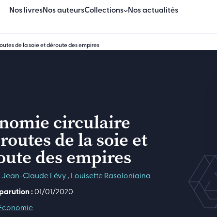
Nos livres
Nos auteurs
Collections
Nos actualités
outes de la soie et déroute des empires
Beaux Livres
Essais
Sciences & techniques
nomie circulaire
Sciences humaines & sociales
routes de la soie et
Manuels
oute des empires
Logiciels
:
Jean-Claude Lévy
,
Louisette Rasoloniaina
parution :
01/01/2020
Economie