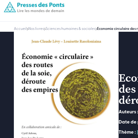
Accueil
Nos livres
Sciences humaines & sociales
Economie circulaire des r
Eco
des 
dér
Auteurs 
Date de 
Thème :