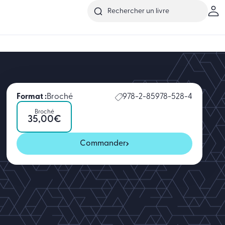
Format :
Broché
978-2-85978-528-4
Broché
35,00
€
Commander