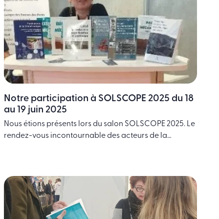
Notre participation à SOLSCOPE 2025 du 18
au 19 juin 2025
Nous étions présents lors du salon SOLSCOPE 2025. Le
rendez-vous incontournable des acteurs de la
Géotechnique, du forage et des fondations spéciales.
Une rencontre incontournable qui nous a permis de
présenter notre offre de formations : Nouveautés et
Best, ainsi que les nombreux livres que nous avons
édités sur ces domaines, depuis les intemporels de
François … Continued