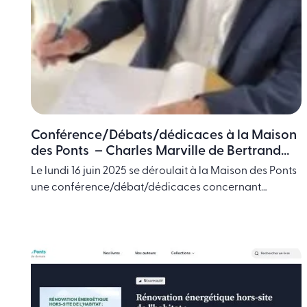
Conférence/Débats/dédicaces à la Maison
des Ponts – Charles Marville de Bertrand
Lemoine
Le lundi 16 juin 2025 se déroulait à la Maison des Ponts
une conférence/débat/dédicaces concernant
Charles Marville, écrite par Bertrand Lemoine,
architecte, historien, ancien président de l’Académie
d’architecture, auteur de plus de 40 ouvrages de
référence. Un rendez-vous qui offrait l’opportunité de
mesurer l’ampleur du travail d’écriture et de recherche
accompli par l’auteur, lequel nous … Continued