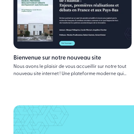
Bienvenue sur notre nouveau site
Nous avons le plaisir de vous accueillir sur notre tout
nouveau site internet ! Une plateforme moderne qui
met à votre disposition une large gamme d’ouvrages
spécialisés couvrant des thématiques variées : génie
civil, géotechnique, aménagement, économie, histoire,
etc. Des fonctionnalités pensées pour vous Le nouveau
site des Presses des Ponts a été conçu pour …
Continued