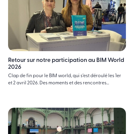
Retour sur notre participation au BIM World
2026
Clap de fin pour le BIM world, qui s’est déroulé les 1er
et 2 avril 2026. Des moments et des rencontres
extrêmement riches sur l’ensemble de nos formations
continues : diplômantes masters spécialisés, certificats
métiers, nouvelles formations BIM et IA dans la
construction. Un rendez-vous incontournable nous
permettant également de mettre en avant le livre …
Continued