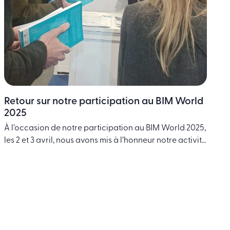
Retour sur notre participation au BIM World
2025
À l’occasion de notre participation au BIM World 2025,
les 2 et 3 avril, nous avons mis à l’honneur notre activité
éditoriale en présentant en avant-première le nouvel
ouvrage BIM, 10 ans de pratique – Retours
d’expériences et perspectives, co-dirigé par Olivier
Celnick et Christophe Lheureux, coordonné par
Guersendre Nagy, et co-édité avec les Éditions …
Continued