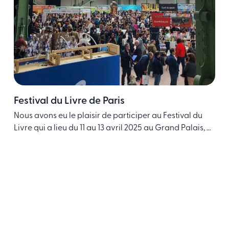
Festival du Livre de Paris
Nous avons eu le plaisir de participer au Festival du
Livre qui a lieu du 11 au 13 avril 2025 au Grand Palais, et
qui, comme chaque année a réuni des milliers
Festivaliers. Une première : la présentation commune
des trois éditions des Ecoles de l’Institut Polytechnique
de Paris : Presses des Ponts, Les Editions de l’Ecole …
Continued