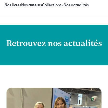
Nos livres
Nos auteurs
Collections
Nos actualités
Beaux Livres
Essais
Retrouvez nos actualités
Sciences & techniques
Sciences humaines & sociales
Manuels
Logiciels