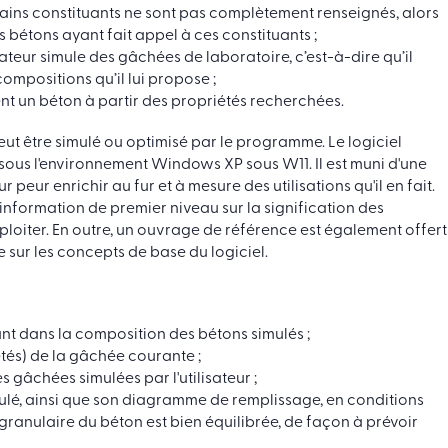
tains constituants ne sont pas complètement renseignés, alors
s bétons ayant fait appel à ces constituants ;
ilisateur simule des gâchées de laboratoire, c’est-à-dire qu’il
ompositions qu’il lui propose ;
t un béton à partir des propriétés recherchées.
eut être simulé ou optimisé par le programme. Le logiciel
ous l'environnement Windows XP sous W11. Il est muni d'une
 peur enrichir au fur et à mesure des utilisations qu'il en fait.
information de premier niveau sur la signification des
xploiter. En outre, un ouvrage de référence est également offert
 sur les concepts de base du logiciel.
ant dans la composition des bétons simulés ;
tés) de la gâchée courante ;
s gâchées simulées par l'utilisateur ;
lé, ainsi que son diagramme de remplissage, en conditions
 granulaire du béton est bien équilibrée, de façon à prévoir