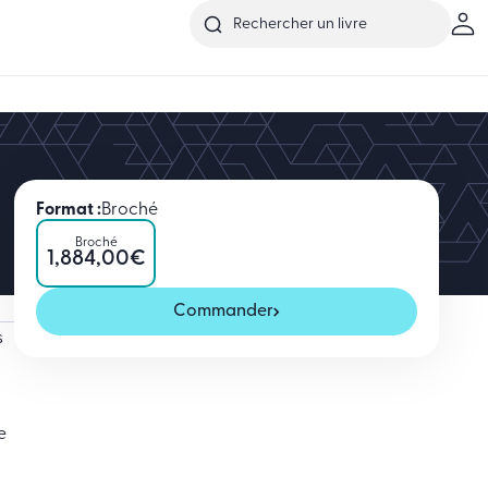
Format :
Broché
Broché
1,884,00
€
Commander
s
s
e