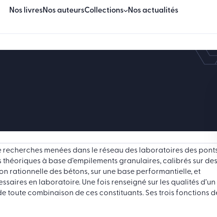
Nos livres
Nos auteurs
Collections
Nos actualités
Beaux Livres
Essais
Sciences & techniques
Sciences humaines & sociales
Manuels
de recherches menées dans le réseau des laboratoires des pont
Logiciels
 théoriques à base d’empilements granulaires, calibrés sur de
on rationnelle des bétons, sur une base performantielle, et
essaires en laboratoire. Une fois renseigné sur les qualités d’un
de toute combinaison de ces constituants. Ses trois fonctions d