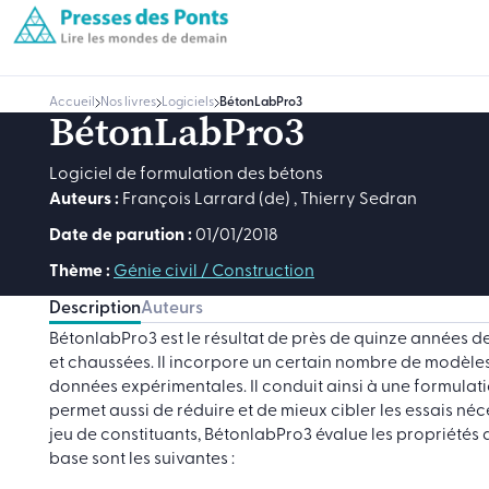
Accueil
Nos livres
Logiciels
BétonLabPro3
BétonLabPro3
Logiciel de formulation des bétons
Auteurs :
François Larrard (de)
,
Thierry Sedran
Date de parution :
01/01/2018
Thème :
Génie civil / Construction
Description
Auteurs
BétonlabPro3 est le résultat de près de quinze années 
et chaussées. Il incorpore un certain nombre de modèles
données expérimentales. Il conduit ainsi à une formulati
permet aussi de réduire et de mieux cibler les essais néc
jeu de constituants, BétonlabPro3 évalue les propriétés 
base sont les suivantes :