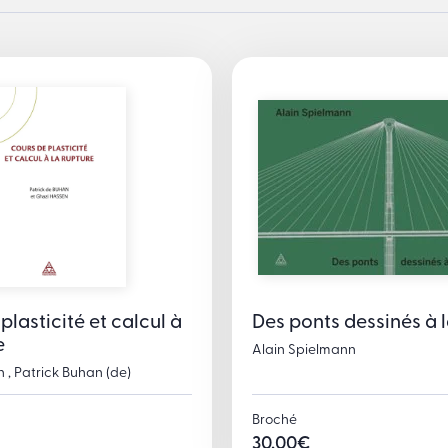
plasticité et calcul à
Des ponts dessinés à 
e
Alain Spielmann
 , Patrick Buhan (de)
Broché
30,00
€