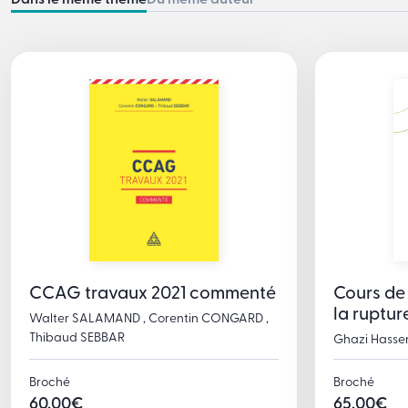
Dans le même thème
Du même auteur
CCAG travaux 2021 commenté
Cours de 
la ruptur
Walter SALAMAND , Corentin CONGARD ,
Thibaud SEBBAR
Ghazi Hassen
Broché
Broché
60,00
€
65,00
€