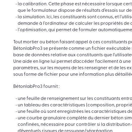
la
calibration
. Cette phase est nécessaire lorsque cer
que le formulateur dispose de résultats d’essais sur de
la
simulation
. Ici, les constituants sont connus, et l’ut
demande à l’ordinateur de calculer les propriétés de c
l’
optimisation
, qui permet de formuler automatiquemen
Tout mortier ou béton faisant appel à ces constituants p
BétonlabPro3 se présente comme un fichier exécutable s
base de données relative aux constituants que l'utilisateur
Une aide en ligne lui permet d'accéder facilement à une 
paramètres, sur les moyens de les renseigner et de les e
sous forme de fichier pour une information plus détaillée
BétonlabPro3 fournit :
une feuille de renseignement sur les constituants entr
un tableau des caractéristiques (composition, proprié
une feuille où sont enregistrées les caractéristiques de
une courbe granulaire complète du dernier béton simu
confinées, nécessaire pour contrôler si la distribution
d'éventuels risques de ressuage/ségrégation.