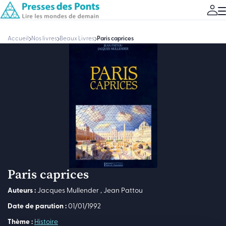
Accueil
Nos livres
Beaux Livres
Paris caprices
Paris caprices
Auteurs :
Jacques Mullender
,
Jean Pattou
Date de parution :
01/01/1992
Thème :
Histoire